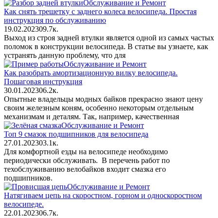
Обслуживание и Ремонт
Как снять трешетку с заднего колеса велосипеда. Простая
инструкция по обслуживанию
19.02.2023
0
9.7к.
Выход из строя задней втулки является одной из самых частых
поломок в конструкции велосипеда. В статье вы узнаете, как
устранять данную проблему, что для
Обслуживание и Ремонт
Как разобрать амортизационную вилку велосипеда.
Пошаговая инструкция
30.01.2023
0
6.2к.
Опытные владельцы модных байков прекрасно знают цену
своим железным коням, особенно некоторым отдельным
механизмам и деталям. Так, например, качественная
Обслуживание и Ремонт
Топ 9 смазок подшипников для велосипеда
27.01.2023
0
3.1к.
Для комфортной езды на велосипеде необходимо
периодически обслуживать. В перечень работ по
техобслуживанию велобайков входит смазка его
подшипников.
Обслуживание и Ремонт
Натягиваем цепь на скоростном, горном и односкоростном
велосипеде.
22.01.2023
0
6.7к.