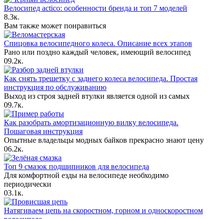
Велосипед actico: особенности бренда и топ 7 моделей
8.3к.
Вам также может понравиться
Спицовка велосипедного колеса. Описание всех этапов
Рано или поздно каждый человек, имеющий велосипед
0
9.2к.
Как снять трешетку с заднего колеса велосипеда. Простая
инструкция по обслуживанию
Выход из строя задней втулки является одной из самых
0
9.7к.
Как разобрать амортизационную вилку велосипеда.
Пошаговая инструкция
Опытные владельцы модных байков прекрасно знают цену
0
6.2к.
Топ 9 смазок подшипников для велосипеда
Для комфортной езды на велосипеде необходимо
периодически
0
3.1к.
Натягиваем цепь на скоростном, горном и односкоростном