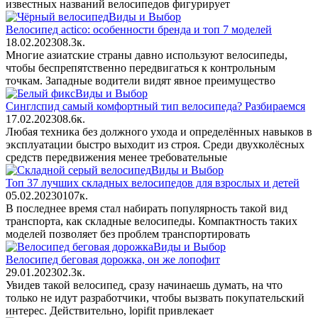
известных названий велосипедов фигурирует
Виды и Выбор
Велосипед actico: особенности бренда и топ 7 моделей
18.02.2023
0
8.3к.
Многие азиатские страны давно используют велосипеды,
чтобы беспрепятственно передвигаться к контрольным
точкам. Западные водители видят явное преимущество
Виды и Выбор
Синглспид самый комфортный тип велосипеда? Разбираемся
17.02.2023
0
8.6к.
Любая техника без должного ухода и определённых навыков в
эксплуатации быстро выходит из строя. Среди двухколёсных
средств передвижения менее требовательные
Виды и Выбор
Топ 37 лучших складных велосипедов для взрослых и детей
05.02.2023
0
107к.
В последнее время стал набирать популярность такой вид
транспорта, как складные велосипеды. Компактность таких
моделей позволяет без проблем транспортировать
Виды и Выбор
Велосипед беговая дорожка, он же лопофит
29.01.2023
0
2.3к.
Увидев такой велосипед, сразу начинаешь думать, на что
только не идут разработчики, чтобы вызвать покупательский
интерес. Действительно, lopifit привлекает