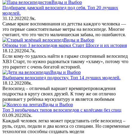
Виды и Выбор
Подбираем дамский велосипед под себя. Топ 20 лучших
моделей.
31.12.2022
0
2.9к.
Самые яркие воспоминания из детства каждого человека —
это первые самостоятельные метры на велосипеде. Многие
считают, что это чисто мальчишеская забава, но ошибаются.
Виды и Выбор
Обзоры топ 3 велосипедов марки Старт Шоссе и их история
18.12.2022
0
4.7к.
Если кому-то удалось найти в гараже спортивный велосипед
ХВЗ Старт, то нужно радоваться такому «хламу», потому что
это раритет с очень богатой историей.
Виды и Выбор
Выбираем велосипед подростку. Топ 14 лучших моделей.
18.12.2022
0
8к.
Велосипед – отличный вариант времяпрепровождения
подростка в кругу своих друзей. К тому же он отлично
развивает у ребёнка мускулатуру и является любимым
Виды и Выбор
Топ 3 необычных типов велосипедов с колёсами без спиц
03.09.2022
0
2к.
Каждый человек легко может представить себе велосипед –
руль, седло, педали и два колеса со спицами. Но современные
технологии способны создавать модели