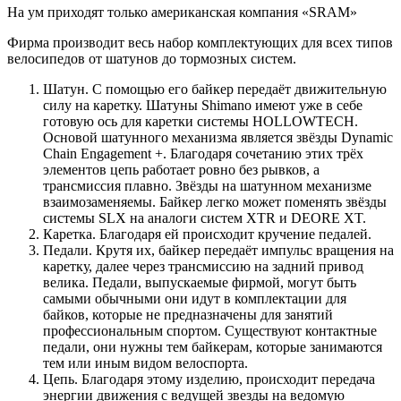
На ум приходят только американская компания «SRAM»
Фирма производит весь набор комплектующих для всех типов
велосипедов от шатунов до тормозных систем.
Шатун. С помощью его байкер передаёт движительную
силу на каретку. Шатуны Shimano имеют уже в себе
готовую ось для каретки системы HOLLOWTECH.
Основой шатунного механизма является звёзды Dynamic
Chain Engagement +. Благодаря сочетанию этих трёх
элементов цепь работает ровно без рывков, а
трансмиссия плавно. Звёзды на шатунном механизме
взаимозаменяемы. Байкер легко может поменять звёзды
системы SLX на аналоги систем XTR и DEORE XT.
Каретка. Благодаря ей происходит кручение педалей.
Педали. Крутя их, байкер передаёт импульс вращения на
каретку, далее через трансмиссию на задний привод
велика. Педали, выпускаемые фирмой, могут быть
самыми обычными они идут в комплектации для
байков, которые не предназначены для занятий
профессиональным спортом. Существуют контактные
педали, они нужны тем байкерам, которые занимаются
тем или иным видом велоспорта.
Цепь. Благодаря этому изделию, происходит передача
энергии движения с ведущей звезды на ведомую