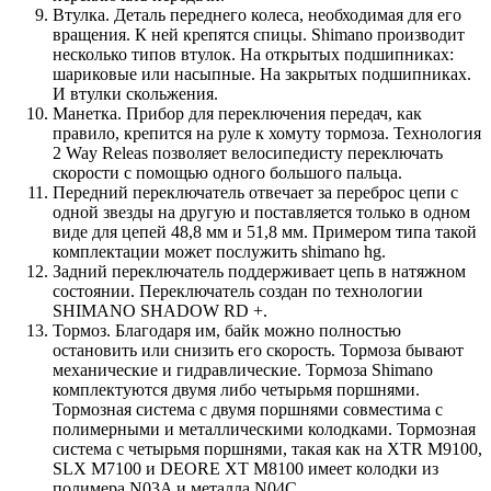
Втулка. Деталь переднего колеса, необходимая для его
вращения. К ней крепятся спицы. Shimano производит
несколько типов втулок. На открытых подшипниках:
шариковые или насыпные. На закрытых подшипниках.
И втулки скольжения.
Манетка. Прибор для переключения передач, как
правило, крепится на руле к хомуту тормоза. Технология
2 Way Releas позволяет велосипедисту переключать
скорости с помощью одного большого пальца.
Передний переключатель отвечает за переброс цепи с
одной звезды на другую и поставляется только в одном
виде для цепей 48,8 мм и 51,8 мм. Примером типа такой
комплектации может послужить shimano hg.
Задний переключатель поддерживает цепь в натяжном
состоянии. Переключатель создан по технологии
SHIMANO SHADOW RD +.
Тормоз. Благодаря им, байк можно полностью
остановить или снизить его скорость. Тормоза бывают
механические и гидравлические. Тормоза Shimano
комплектуются двумя либо четырьмя поршнями.
Тормозная система с двумя поршнями совместима с
полимерными и металлическими колодками. Тормозная
система с четырьмя поршнями, такая как на ХТR М9100,
SLX M7100 и DEORE XT M8100 имеет колодки из
полимера N03A и металла N04C.