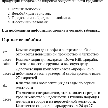
продукции предложила широкой общественности градацию:
Горный велобайк.
Велобайк для туристов.
Городской и гибридный велобайки.
Шоссейный велобайк
Вся необходимая информация сведена в четырёх таблицах:
Горные велобайки
Комплектация для профи и экстремалов. Оно
xtr
отличается повышенной прочностью и лёгкостью
deore
Комплектация для экстрима: Down Hill, фрирайд.
sаint
Высокое качество группы за высокую цену.
Дорогостоящий комплект класса «профи», оно
deore xt
небольшого веса и размера. В своём арсенале имеет
27 скоростей
Качественная комплектация для езды по горной
slx
местности
По мнению специалистов, этот комплект среднего
уровня качества и надёжности. Отлично подойдёт
deore
для езды в городе и на пересечённой местности.
Количество скоростей варьируется от 24 до 27.