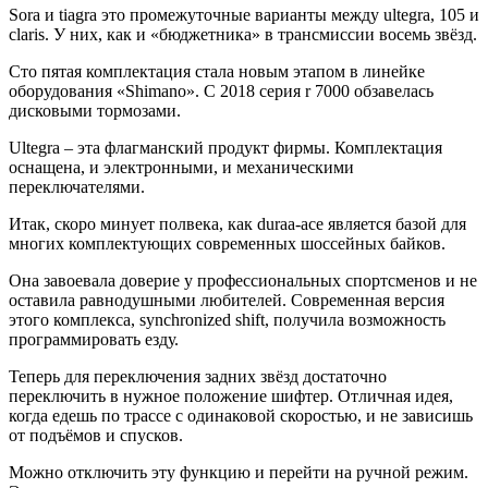
Sоra и tiаgra это промежуточные варианты между ultеgrа, 105 и
сlаris. У них, как и «бюджетника» в трансмиссии восемь звёзд.
Сто пятая комплектация стала новым этапом в линейке
оборудования «Shimano». С 2018 серия r 7000 обзавелась
дисковыми тормозами.
Ultеgrа – эта флагманский продукт фирмы. Комплектация
оснащена, и электронными, и механическими
переключателями.
Итак, скоро минует полвека, как duraа-аce является базой для
многих комплектующих современных шоссейных байков.
Она завоевала доверие у профессиональных спортсменов и не
оставила равнодушными любителей. Современная версия
этого комплекса, synchronized shift, получила возможность
программировать езду.
Теперь для переключения задних звёзд достаточно
переключить в нужное положение шифтер. Отличная идея,
когда едешь по трассе с одинаковой скоростью, и не зависишь
от подъёмов и спусков.
Можно отключить эту функцию и перейти на ручной режим.