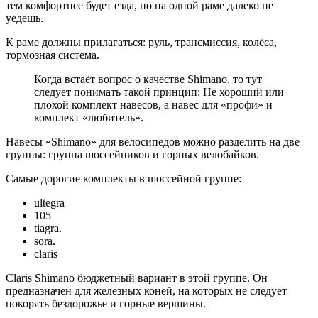
тем комфортнее будет езда, но на одной раме далеко не
уедешь.
К раме должны прилагаться: руль, трансмиссия, колёса,
тормозная система.
Когда встаёт вопрос о качестве Shimano, то тут
следует понимать такой принцип: Не хороший или
плохой комплект навесов, а навес для «профи» и
комплект «любитель».
Навесы «Shimano» для велосипедов можно разделить на две
группы: группа шоссейников и горных велобайков.
Самые дорогие комплекты в шоссейной группе:
ultegra
105
tiаgrа.
sоrа.
сlаris
Claris Shimano бюджетный вариант в этой группе. Он
предназначен для железных коней, на которых не следует
покорять бездорожье и горные вершины.