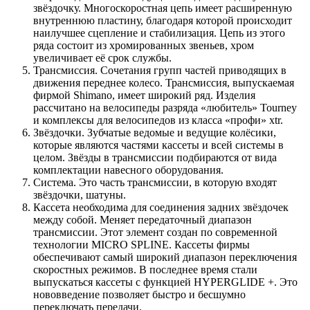
звёздочку. Многоскоростная цепь имеет расширенную
внутреннюю пластину, благодаря которой происходит
наилучшее сцепление и стабилизация. Цепь из этого
ряда состоит из хромированных звеньев, хром
увеличивает её срок службы.
Трансмиссия. Сочетания групп частей приводящих в
движения переднее колесо. Трансмиссия, выпускаемая
фирмой Shimano, имеет широкий ряд. Изделия
рассчитано на велосипеды разряда «любитель» Tourney
и комплексы для велосипедов из класса «профи» xtr.
Звёздочки. Зубчатые ведомые и ведущие колёсики,
которые являются частями кассеты и всей системы в
целом. Звёзды в трансмиссии подбираются от вида
комплектации навесного оборудования.
Система. Это часть трансмиссии, в которую входят
звёздочки, шатуны.
Кассета необходима для соединения задних звёздочек
между собой. Меняет передаточный диапазон
трансмиссии. Этот элемент создан по современной
технологии MICRO SPLINE. Кассеты фирмы
обеспечивают самый широкий диапазон переключения
скоростных режимов. В последнее время стали
выпускаться кассеты с функцией HYPERGLIDE +. Это
нововведение позволяет быстро и бесшумно
переключать передачи.