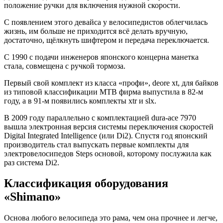
положение ручки для включения нужной скорости.
С появлением этого девайса у велосипедистов облегчилась
жизнь, им больше не приходится всё делать вручную,
достаточно, щёлкнуть шифтером и передача переключается.
С 1990 с подачи инженеров японского концерна манетка
стала, совмещена с ручкой тормоза.
Первый свой комплект из класса «профи», deore xt, для байков
из типовой классификации МТВ фирма выпустила в 82-м
году, а в 91-м появились комплекты xtr и slx.
В 2009 году параллельно с комплектацией dura-ace 7970
вышла электронная версия системы переключения скоростей
Digital Integrated Intelligence (или Di2). Спустя год японский
производитель стал выпускать первые комплекты для
электровелосипедов Steps основой, которому послужила как
раз система Di2.
Классификация оборудования
«Shimano»
Основа любого велосипеда это рама, чем она прочнее и легче,