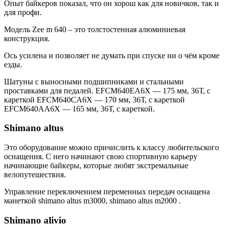
Опыт байкеров показал, что он хорош как для новичков, так и
для профи.
Модель Zee m 640 – это толстостенная алюминиевая
конструкция.
Ось усилена и позволяет не думать при спуске ни о чём кроме
езды.
Шатуны с выносными подшипниками и стальными
проставками для педалей. EFCM640EA6X — 175 мм, 36Т, с
кареткой EFCM640CA6X — 170 мм, 36Т, с кареткой
EFCM640AA6X — 165 мм, 36Т, с кареткой.
Shimano altus
Это оборудование можно причислить к классу любительского
оснащения. С него начинают свою спортивную карьеру
начинающие байкеры, которые любят экстремальные
велопутешествия.
Управление переключением переменных передач оснащена
манеткой shimano аltus m3000, shimano аltus m2000 .
Shimano alivio