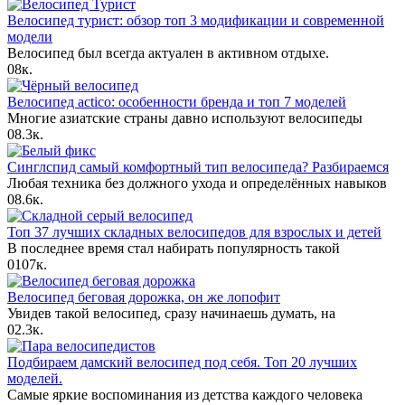
Велосипед турист: обзор топ 3 модификации и современной
модели
Велосипед был всегда актуален в активном отдыхе.
0
8к.
Велосипед actico: особенности бренда и топ 7 моделей
Многие азиатские страны давно используют велосипеды
0
8.3к.
Синглспид самый комфортный тип велосипеда? Разбираемся
Любая техника без должного ухода и определённых навыков
0
8.6к.
Топ 37 лучших складных велосипедов для взрослых и детей
В последнее время стал набирать популярность такой
0
107к.
Велосипед беговая дорожка, он же лопофит
Увидев такой велосипед, сразу начинаешь думать, на
0
2.3к.
Подбираем дамский велосипед под себя. Топ 20 лучших
моделей.
Самые яркие воспоминания из детства каждого человека