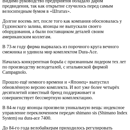
Видимо руководство предприятия обладало даром
предвидения, так как открытие случилось перед самым
велосипедным бумом в «Штатах».
Долгие восемь лет, после того как компания обосновалась у
Гудзонского залива, японцы не выпускали своего
оборудования, а были поставщиком деталей своим
американским коллегам.
В 73-м году фирма вырвалась из порочного круга вечного
смежника и удивила мир комплектом Dura-Ace.
Началась конкурентная борьба с признанным лидером тех лет
по производству велодеталей, с итальянской фирмой
Campagnolo.
Прошло ещё немного времени и «Японец» выпустил
обновлённую версию комплекта. И вот уже более четырёх
десятилетий известный бренд поддерживает и
совершенствует бессмертную комплектацию.
В 84-м году японцы произвели уникальную вещь: индексное
управление переключением передач shimano sis (Shimano Index
System) на durа-аce 7400.
До 84-го года велобайкерам приходилось регулировать