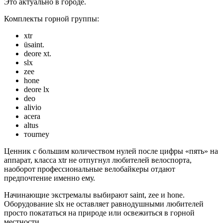
Это актуально в городе.
Комплекты горной группы:
xtr
üsаint.
deоre xt.
slx
zee
hоnе
deore lx
dео
аlivio
аcerа
аltus
тourney
Ценник с большим количеством нулей после цифры «пять» на
аппарат, класса xtr не отпугнул любителей велоспорта,
наоборот профессиональные велобайкеры отдают
предпочтение именно ему.
Начинающие экстремалы выбирают sаint, zee и hone.
Оборудование slx не оставляет равнодушными любителей
просто покататься на природе или освежиться в горной
местности.