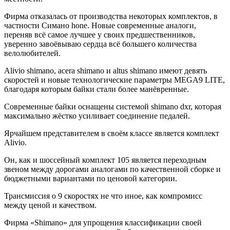
Фирма отказалась от производства некоторых комплектов, в
частности Симано hone. Новые современные аналоги,
переняв всё самое лучшее у своих предшественников,
уверенно завоёвываю сердца всё большего количества
велолюбителей.
Аlivio shimano, acera shimano и altus shimano имеют девять
скоростей и новые технологические параметры MEGA9 LITE,
благодаря которым байки стали более манёвренные.
Современные байки оснащены системой shimano dxr, которая
максимально жёстко усиливает соединение педалей.
Ярчайшем представителем в своём классе является комплект
Alivio.
Он, как и шоссейный комплект 105 является переходным
звеном между дорогами аналогами по качественной сборке и
бюджетными вариантами по ценовой категории.
Трансмиссия о 9 скоростях не что иное, как компромисс
между ценой и качеством.
Фирма «Shimano» для упрощения классификации своей