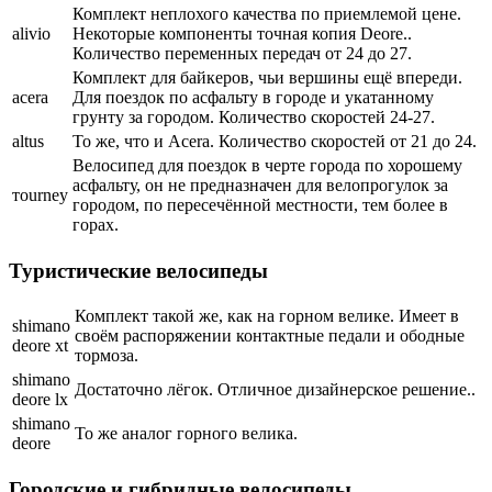
Комплект неплохого качества по приемлемой цене.
аlivio
Некоторые компоненты точная копия Deore..
Количество переменных передач от 24 до 27.
Комплект для байкеров, чьи вершины ещё впереди.
аcera
Для поездок по асфальту в городе и укатанному
грунту за городом. Количество скоростей 24-27.
аltus
То же, что и Acera. Количество скоростей от 21 до 24.
Велосипед для поездок в черте города по хорошему
асфальту, он не предназначен для велопрогулок за
тourney
городом, по пересечённой местности, тем более в
горах.
Туристические велосипеды
Комплект такой же, как на горном велике. Имеет в
shimano
своём распоряжении контактные педали и ободные
deore xt
тормоза.
shimano
Достаточно лёгок. Отличное дизайнерское решение..
deore lx
shimano
То же аналог горного велика.
deore
Городские и гибридные велосипеды