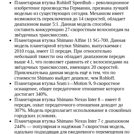
Планетарная втулка Rohloff Speedhub – революционное
изобретение производства Германии, признана лучшей
моделью из существующих сегодня. Механизм имеет
возможность переключения до 14 скоростей, обладает
диапазоном выше 5:1. Данная модель способна
составить конкуренцию 27-скоростным велосипедам на
звёздочных трансмиссиях.
Планетарная втулка Shimano Alfine 11 SG-700. Данная
модель планетарной втулки Shimano, выпускаемая с
2010 года, имеет 11 передач. При относительно
небольшой тяжести она обладает диапазоном передач
выше 4:1, что позволяет сравнить её с велосипедами на
звёздочных трансмиссиях, имеющих 20 скоростей.
Привлекательна данная модель ещё и тем, что по
стоимости Shimano выйдет дешевле, чем Rohloff.
Планетарная втулка Sram i—Motion 9
.
9-скоростное
оснащение, общее передаточное отношение которого
достигает 340%.
Планетарная втулка Shimano Nexus Inter 8 – имеет 8
передач, охват передаточного отношения доходит до
307%. Модель предполагает использование в спокойных
городских условиях.
Планетарная втулка Shimano Nexus Inter 7 с диапазоном
244% — популярная и надёжная 7-скоростная модель,
идеально подходящая для ежедневного перемещения по