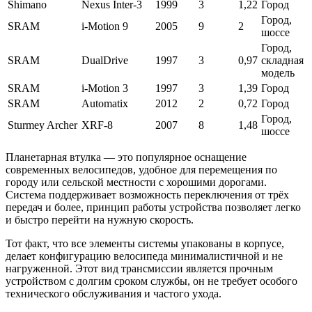
Shimano
Nexus Inter-3
1999
3
1,22
Город
Город,
SRAM
i-Motion 9
2005
9
2
шоссе
Город,
SRAM
DualDrive
1997
3
0,97
складная
модель
SRAM
i-Motion 3
1997
3
1,39
Город
SRAM
Automatix
2012
2
0,72
Город
Город,
Sturmey Archer
XRF-8
2007
8
1,48
шоссе
Планетарная втулка — это популярное оснащение
современных велосипедов, удобное для перемещения по
городу или сельской местности с хорошими дорогами.
Система поддерживает возможность переключения от трёх
передач и более, принцип работы устройства позволяет легко
и быстро перейти на нужную скорость.
Тот факт, что все элементы системы упакованы в корпусе,
делает конфигурацию велосипеда минималистичной и не
нагруженной. Этот вид трансмиссии является прочным
устройством с долгим сроком службы, он не требует особого
технического обслуживания и частого ухода.