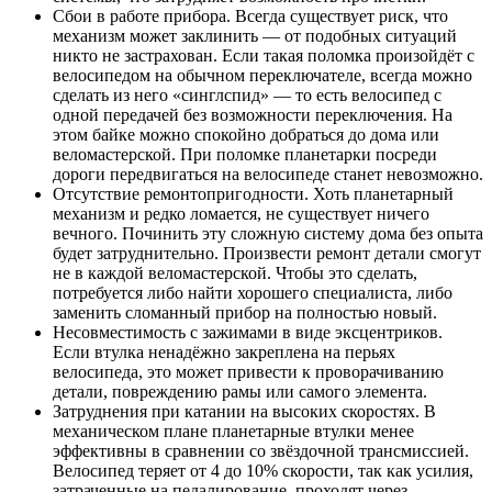
Сбои в работе прибора. Всегда существует риск, что
механизм может заклинить — от подобных ситуаций
никто не застрахован. Если такая поломка произойдёт с
велосипедом на обычном переключателе, всегда можно
сделать из него «синглспид» — то есть велосипед с
одной передачей без возможности переключения. На
этом байке можно спокойно добраться до дома или
веломастерской. При поломке планетарки посреди
дороги передвигаться на велосипеде станет невозможно.
Отсутствие ремонтопригодности. Хоть планетарный
механизм и редко ломается, не существует ничего
вечного. Починить эту сложную систему дома без опыта
будет затруднительно. Произвести ремонт детали смогут
не в каждой веломастерской. Чтобы это сделать,
потребуется либо найти хорошего специалиста, либо
заменить сломанный прибор на полностью новый.
Несовместимость с зажимами в виде эксцентриков.
Если втулка ненадёжно закреплена на перьях
велосипеда, это может привести к проворачиванию
детали, повреждению рамы или самого элемента.
Затруднения при катании на высоких скоростях. В
механическом плане планетарные втулки менее
эффективны в сравнении со звёздочной трансмиссией.
Велосипед теряет от 4 до 10% скорости, так как усилия,
затраченные на педалирование, проходят через