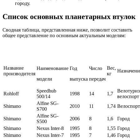
городу.
Список основных планетарных втулок
Сводная таблица, представленная ниже, позволит составить
общее представление по основным актуальным моделям:
Название
Вес,
Наименование
Год
Число
Назначени
производителя
кг
модели
выпуска
передач
Speedhub
Велотуриз
Rohloff
1998
14
1,7
500/14
велоспорт
Alfine SG-
Shimano
2010
11
1,74
Велоспорт
S700
Alfine SG-
Shimano
2006
8
1,6
Город
S500
Shimano
Nexus Inter-8
1995
8
1,55
Город
Shimano
Nexus Inter-7
1995
7
1,46
Город