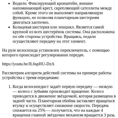
Водило. Фиксирующий кронштейн, внешне
напоминающий крест, скрепляющий сателлиты между
собой. Кроме этого он выполняет направляющую
функцию, не позволяя планетарным шестерням
двигаться хаотично.
Кольцевая шестерня или эпицикл. Является самой
крупной из всех шестерёнок системы. Она расположена
по обе стороны устройства. Вращаясь, педали
осуществляют передачу на этот элемент.
На руле велосипеда установлен переключатель, с помощью
которого происходит регулирование передач.
https://youtu.be/JL6spHU-DzA
Рассмотрим алгоритм действий системы на примере работы
устройства с тремя передачами:
Когда велосипедист задаёт первую передачу — низкую
— колесо с зубьями производит вращение. Колесо
приводится в движение звёздочкой, которая размещена в
задней части. Планетарная обойма заставляет вращаться
втулку и осуществляет снижение скорости. Передача
снижается на 25% — получается, что на каждые 4
вращения главной звёздочки механизм вращается 3 раза.