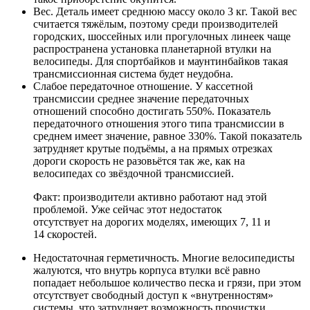
Вес. Деталь имеет среднюю массу около 3 кг. Такой вес
считается тяжёлым, поэтому среди производителей
городских, шоссейных или прогулочных линеек чаще
распространена установка планетарной втулки на
велосипеды. Для спортбайков и маунтинбайков такая
трансмиссионная система будет неудобна.
Слабое передаточное отношение. У кассетной
трансмиссии среднее значение передаточных
отношений способно достигать 550%. Показатель
передаточного отношения этого типа трансмиссии в
среднем имеет значение, равное 330%. Такой показатель
затрудняет крутые подъёмы, а на прямых отрезках
дороги скорость не разовьётся так же, как на
велосипедах со звёздочной трансмиссией.
Факт: производители активно работают над этой
проблемой. Уже сейчас этот недостаток
отсутствует на дорогих моделях, имеющих 7, 11 и
14 скоростей.
Недостаточная герметичность. Многие велосипедисты
жалуются, что внутрь корпуса втулки всё равно
попадает небольшое количество песка и грязи, при этом
отсутствует свободный доступ к «внутренностям»
системы, что затрудняет возможность прочистки.