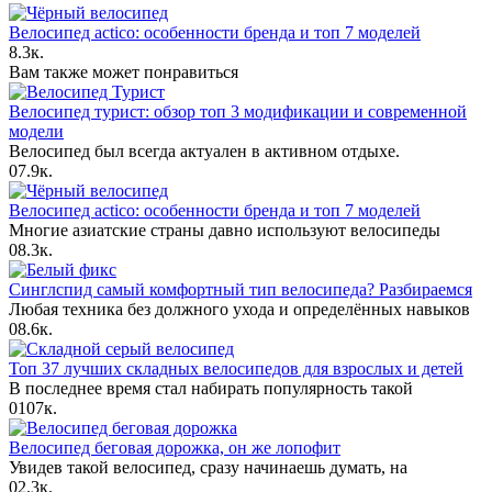
Велосипед actico: особенности бренда и топ 7 моделей
8.3к.
Вам также может понравиться
Велосипед турист: обзор топ 3 модификации и современной
модели
Велосипед был всегда актуален в активном отдыхе.
0
7.9к.
Велосипед actico: особенности бренда и топ 7 моделей
Многие азиатские страны давно используют велосипеды
0
8.3к.
Синглспид самый комфортный тип велосипеда? Разбираемся
Любая техника без должного ухода и определённых навыков
0
8.6к.
Топ 37 лучших складных велосипедов для взрослых и детей
В последнее время стал набирать популярность такой
0
107к.
Велосипед беговая дорожка, он же лопофит
Увидев такой велосипед, сразу начинаешь думать, на
0
2.3к.